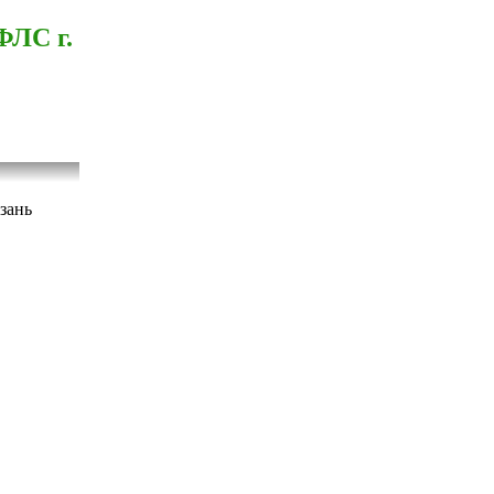
ФЛС г.
зань