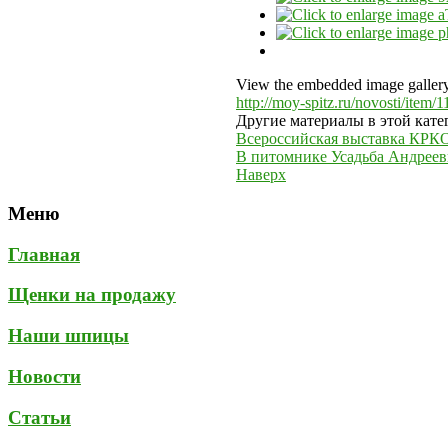
View the embedded image gallery 
http://moy-spitz.ru/novosti/ite
Другие материалы в этой кате
Всероссийская выставка К
В питомнике Усадьба Андрее
Наверх
Меню
Главная
Щенки на продажу
Наши шпицы
Новости
Статьи