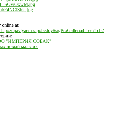
online at:
m/111-pozdpavlyaem-s-pobedoy#sigProGalleria4f1ee71cb2
гории:
РКОО "ИМПЕРИЯ СОБАК"
вых новый мальчик