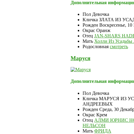
Дополнительная информаци
Пол
Девочка
Кличка
ЗЛАТА ИЗ УС
Рожден
Воскресенье, 10
Окрас
Оранж
Отец
JAN-SHARS HAD
Мать
Холли Из Усадьбы
Родословная
смотреть
Маруся
Дополнительная информаци
Пол
Девочка
Кличка
МАРУСЯ ИЗ У
АНДРЕЕВЫХ
Рожден
Среда, 30 Декаб
Окрас
Крем
Отец
АЛМИ ЮРНИС Н
НЕЛЬСОН
Мать
ФРИДА