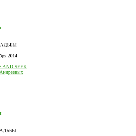
я
САДЬБЫ
бря 2014
E AND SEEK
 Андреевых
я
САДЬБЫ