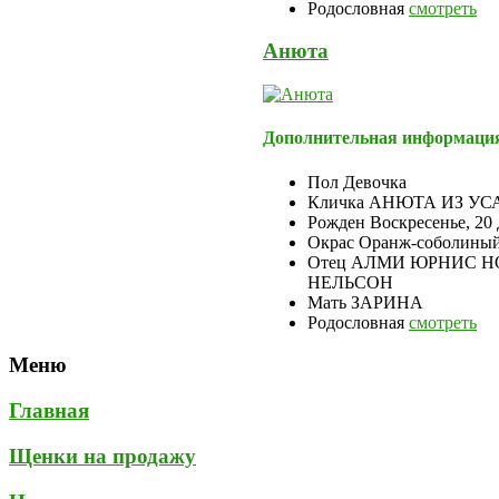
Родословная
смотреть
Анюта
Дополнительная информаци
Пол
Девочка
Кличка
АНЮТА ИЗ УС
Рожден
Воскресенье, 20
Окрас
Оранж-соболины
Отец
АЛМИ ЮРНИС Н
НЕЛЬСОН
Мать
ЗАРИНА
Родословная
смотреть
Меню
Главная
Щенки на продажу