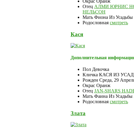
Окрас
Оранж
Отец
АЛМИ ЮРНИС Н
НЕЛЬСОН
Мать
Фиона Из Усадьбы
Родословная
смотреть
Кася
Дополнительная информаци
Пол
Девочка
Кличка
КАСЯ ИЗ УСА
Рожден
Среда, 29 Апрел
Окрас
Оранж
Отец
JAN-SHARS HAD
Мать
Фаина Из Усадьбы
Родословная
смотреть
Злата