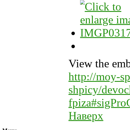
View the emb
http://moy-sp
shpicy/devoc
fpiza#sigPro
Наверх