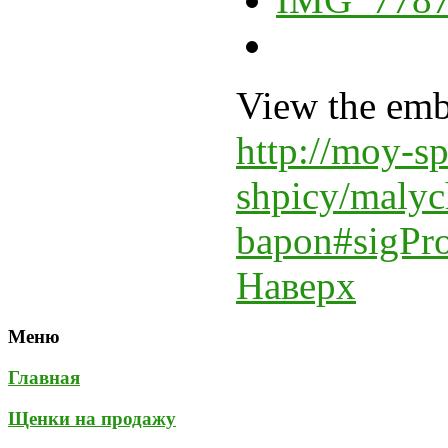
View the emb
http://moy-sp
shpicy/malyc
bapon#sigPr
Наверх
Меню
Главная
Щенки на продажу