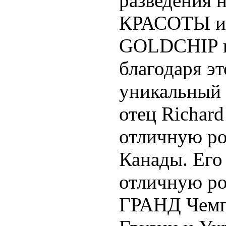
разведени
КРАСОТЫ и 
GOLDCHIP и
благодаря э
уникальный 
отец Richar
отличную р
Канады. Его
отличную р
ГРАНД Чемпи