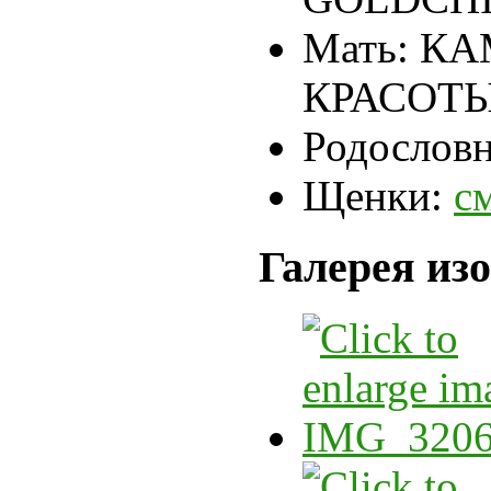
Мать:
КА
КРАСОТ
Родословн
Щенки:
с
Галерея из