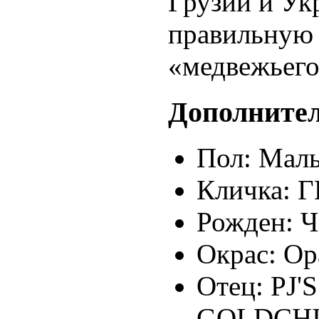
Грузии и Ук
правильную 
«медвежьего
Дополните
Пол:
Маль
Кличка:
Г
Рожден:
Ч
Окрас:
Ор
Отец:
PJ'
GOLDCH