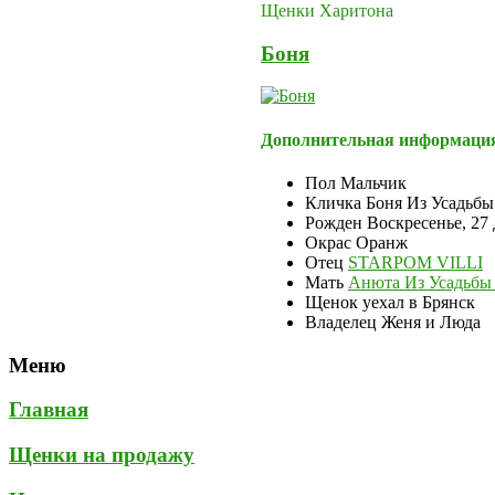
Щенки Харитона
Боня
Дополнительная информаци
Пол
Мальчик
Кличка
Боня Из Усадьб
Рожден
Воскресенье, 27
Окрас
Оранж
Отец
STARPOM VILLI
Мать
Анюта Из Усадьбы
Щенок уехал
в Брянск
Владелец
Женя и Люда
Меню
Главная
Щенки на продажу