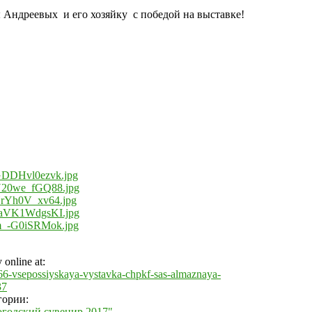
 Андреевых и его хозяйку с победой на выставке!
online at:
/266-vsepossiyskaya-vystavka-chpkf-sas-almaznaya-
37
гории:
огодский сувенир 2017"