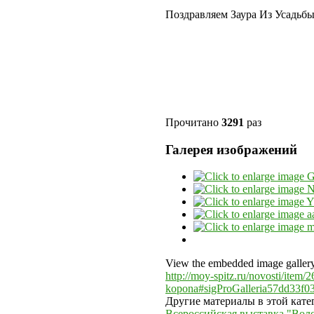
Поздравляем Заура Из Усадьбы
Прочитано
3291
раз
Галерея изображений
View the embedded image gallery 
http://moy-spitz.ru/novosti/item
kopona#sigProGalleria57dd33f0
Другие материалы в этой кате
Всероссийская выставка "Вол