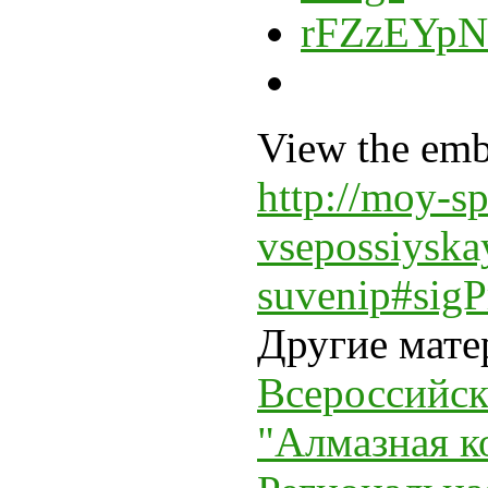
View the emb
http://moy-sp
vsepossiyska
suvenip#sig
Другие мате
Всероссийс
"Алмазная к