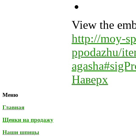
View the emb
http://moy-sp
ppodazhu/ite
agasha#sigPr
Наверх
Меню
Главная
Щенки на продажу
Наши шпицы