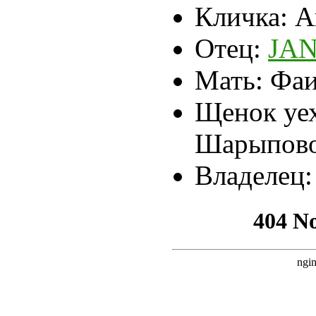
Кличка:
А
Отец:
JA
Мать:
Фаи
Щенок уех
Шарыпов
Владелец: